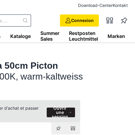
Download-Center
Kontakt
Connexion
Summer
Restposten
n
Kataloge
Marken
Sales
Leuchtmittel
a 50cm Picton
500K, warm-kaltweiss
ier d'achat et passer
Ouvrir
une
session