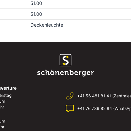
51.00
51.00
Deckenleuchte
uverture
erstag
+41 56 481 81 41 (Zentrale)
Uhr
Uhr
+41 76 739 82 84 (WhatsA
Uhr
Uhr