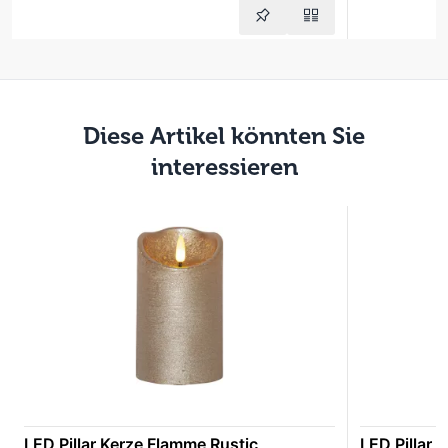
Diese Artikel könnten Sie
interessieren
LED Pillar Kerze Flamme Rustic
LED Pillar 