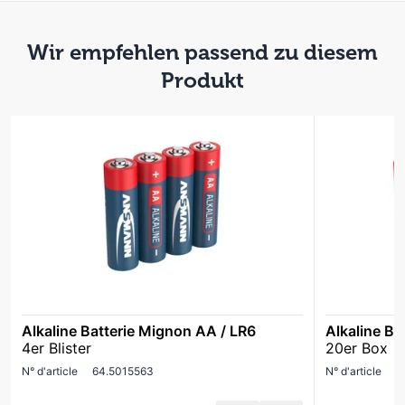
Wir empfehlen passend zu diesem
Produkt
Alkaline Batterie Mignon AA / LR6
Alkaline Ba
4er Blister
20er Box
N° d'article
64.5015563
N° d'article
6