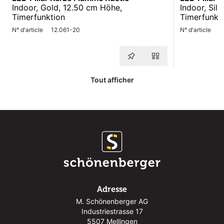
Indoor, Gold, 12.50 cm Höhe,
Indoor, Sil
Timerfunktion
Timerfunkt
N° d'article
12.061-20
N° d'article
1
Tout afficher
Adresse
M. Schönenberger AG
Industriestrasse 17
5507 Mellingen