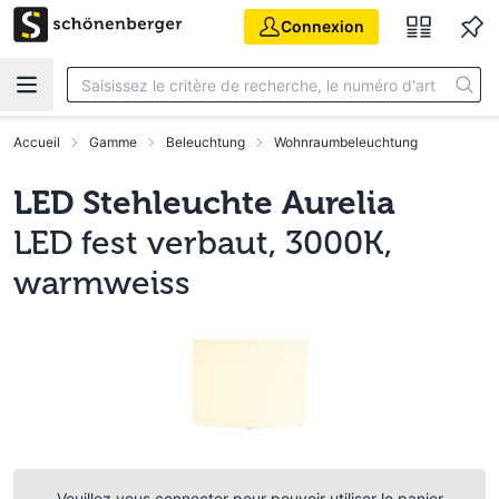
Aller au contenu principal
Connexion
Accueil
Gamme
Beleuchtung
Wohnraumbeleuchtung
LED Stehleuchte Aurelia
LED fest verbaut, 3000K,
warmweiss
Veuillez vous connecter pour pouvoir utiliser le panier