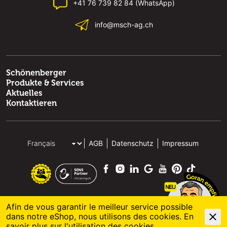
+41 76 739 82 84 (WhatsApp)
info@msch-ag.ch
Schönenberger
Produkte & Services
Aktuelles
Kontaktieren
AGB
Datenschutz
Impressum
Afin de vous garantir le meilleur service possible
dans notre eShop, nous utilisons des cookies. En
© 2026 M. Schönenberger AG
powered by polynorm
savoir plus sur l'
utilisation des cookies