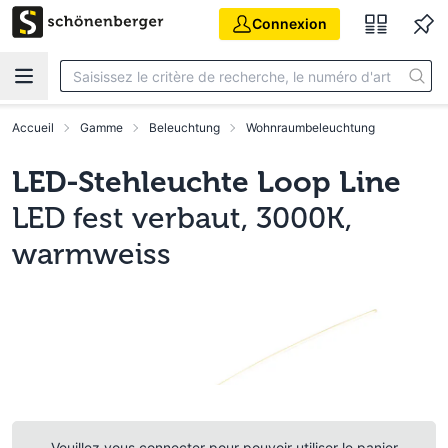
Aller au contenu principal
Connexion
Accueil
Gamme
Beleuchtung
Wohnraumbeleuchtung
LED-Stehleuchte Loop Line
LED fest verbaut, 3000K,
warmweiss
Veuillez vous connecter pour pouvoir utiliser le panier