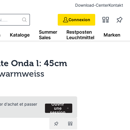
Download-Center
Kontakt
Connexion
Summer
Restposten
n
Kataloge
Marken
Sales
Leuchtmittel
te Onda l: 45cm
, warmweiss
ier d'achat et passer
Ouvrir
une
session