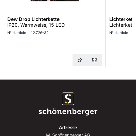
Dew Drop Lichterkette
Lichterket
IP20, Warmweiss, 15 LED
Lichterket
N° d'article
12.726-32
N° d'article
1
Adresse
M. Schönenberger AG