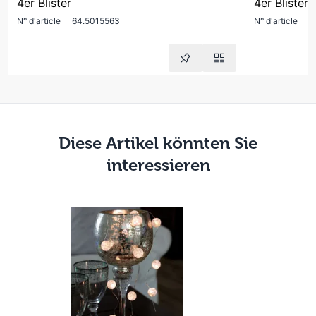
4er Blister
4er Blister
N° d'article
64.5015563
N° d'article
6
Diese Artikel könnten Sie
interessieren