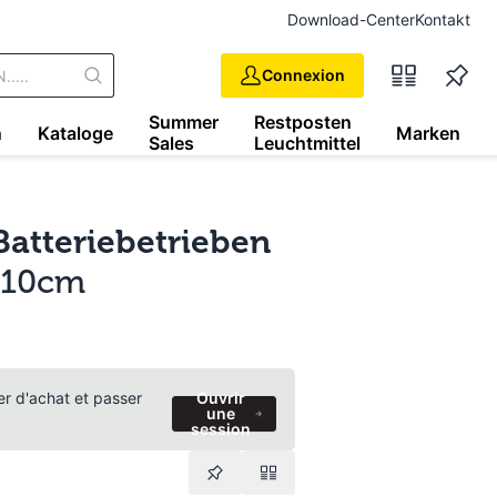
Download-Center
Kontakt
Connexion
Summer
Restposten
n
Kataloge
Marken
Sales
Leuchtmittel
Batteriebetrieben
 210cm
ier d'achat et passer
Ouvrir
une
session