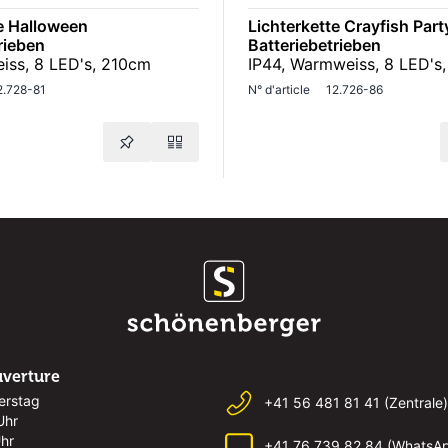
e Halloween
Lichterkette Crayfish Part
rieben
Batteriebetrieben
eiss, 8 LED's, 210cm
IP44, Warmweiss, 8 LED's
2.728-81
N° d'article
12.726-86
uverture
erstag
+41 56 481 81 41 (Zentrale)
Uhr
Uhr
+41 76 739 82 84 (WhatsA