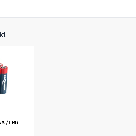
kt
AA / LR6