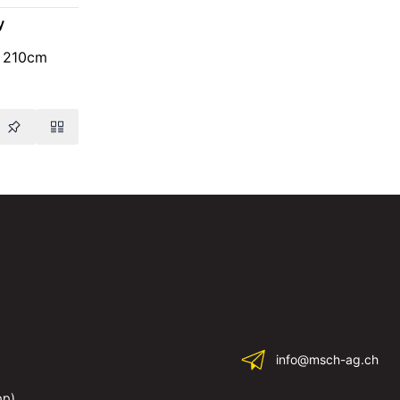
y
, 210cm
info@msch-ag.ch
pp)