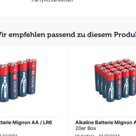
ir empfehlen passend zu diesem Produ
tterie Mignon AA / LR6
Alkaline Batterie Mignon 
20er Box
4.5015563
N° d'article
64.5015548