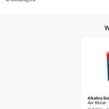
W
Alkaline Ba
4er Blister
N° d'article
6