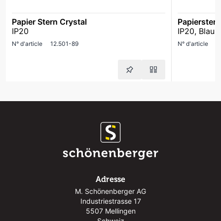
Papier Stern Crystal
Papierstern
IP20
IP20, Blau
N° d'article
12.501-89
N° d'article
1
Adresse
M. Schönenberger AG
Industriestrasse 17
5507 Mellingen
Schweiz