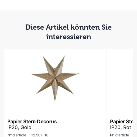
Diese Artikel könnten Sie
interessieren
Papier Stern Decorus
Papier Ste
IP20, Gold
IP20, Rot
N° d'article
12.501-18
N° d'article
1