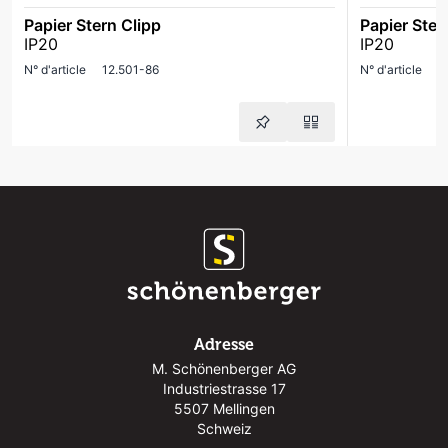
Papier Stern Clipp
Papier Ster
IP20
IP20
N° d'article
12.501-86
N° d'article
1
Adresse
M. Schönenberger AG
Industriestrasse 17
5507 Mellingen
Schweiz