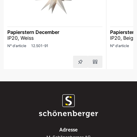
Papierstern December
Papierster
IP20, Weiss
IP20, Beige
N° d'article
12.501-91
N° d'article
1
Adresse