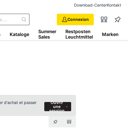
Download-Center
Kontakt
Connexion
Summer
Restposten
n
Kataloge
Marken
Sales
Leuchtmittel
ier d'achat et passer
Ouvrir
une
session