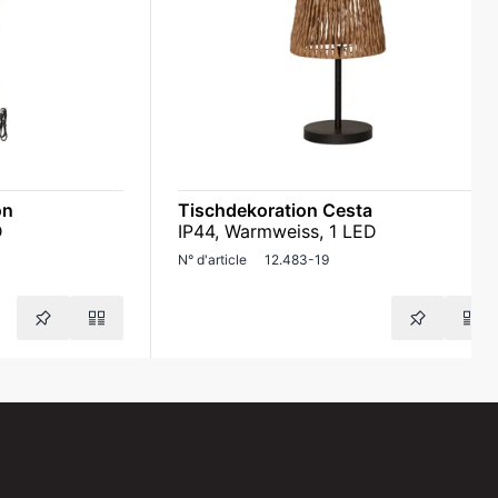
on
Tischdekoration Cesta
D
IP44, Warmweiss, 1 LED
N° d'article
12.483-19