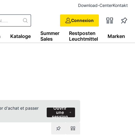
Download-Center
Kontakt
Connexion
Summer
Restposten
n
Kataloge
Marken
Sales
Leuchtmittel
ier d'achat et passer
Ouvrir
une
session