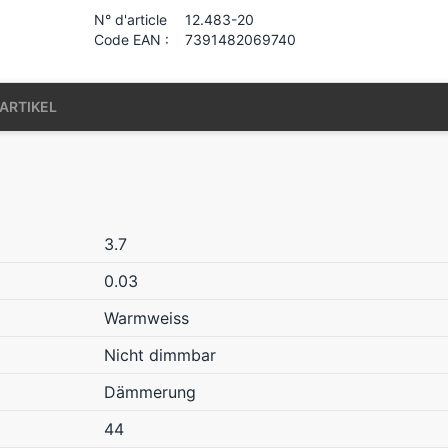
N° d'article
12.483-20
Code EAN :
7391482069740
ARTIKEL
3.7
0.03
Warmweiss
Nicht dimmbar
Dämmerung
44