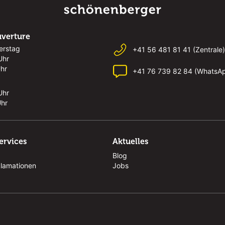
uverture
erstag
+41 56 481 81 41 (Zentrale)
Uhr
Uhr
+41 76 739 82 84 (WhatsA
Uhr
Uhr
ervices
Aktuelles
Blog
klamationen
Jobs