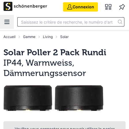
Aller au contenu principal
Connexion
Accueil
Gamme
Living
Solar
Solar Poller 2 Pack Rundi
IP44, Warmweiss,
Dämmerungssensor
Veuillez vous connecter pour pouvoir utiliser le panier