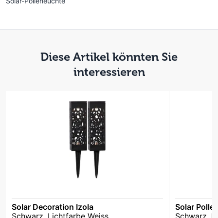
Solar-Pollerleuchte
Diese Artikel könnten Sie
interessieren
Solar Decoration Izola
Solar Polle
Schwarz, Lichtfarbe Weiss
Schwarz, L