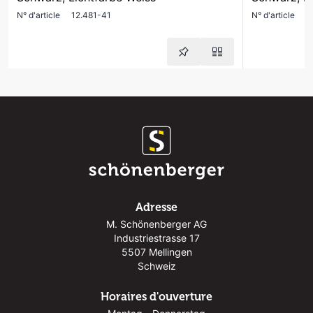
N° d'article
12.481-41
N° d'article
1
Adresse
M. Schönenberger AG
Industriestrasse 17
5507 Mellingen
Schweiz
Horaires d'ouverture