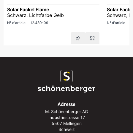
Solar Fackel Flame
Solar Facke
Schwarz, Lichtfarbe Gelb
Schwarz, Li
N° d'article
12.480-09
N° d'article
1
Adresse
M. Schönenberger AG
Industriestrasse 17
5507 Mellingen
Schweiz