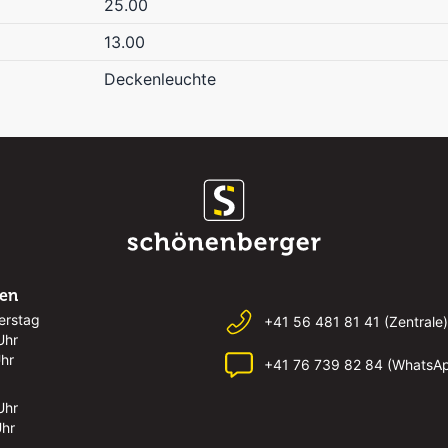
25.00
13.00
Deckenleuchte
ten
erstag
+41 56 481 81 41 (Zentrale)
Uhr
Uhr
+41 76 739 82 84 (WhatsA
Uhr
Uhr