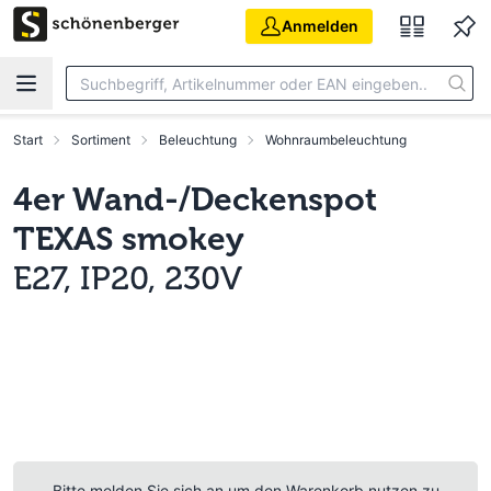
Zum Hauptinhalt springen
Anmelden
Start
Sortiment
Beleuchtung
Wohnraumbeleuchtung
4er Wand-/Deckenspot
TEXAS smokey
E27, IP20, 230V
Bitte melden Sie sich an um den Warenkorb nutzen zu