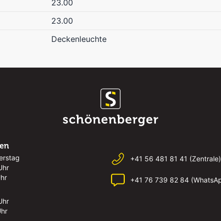
23.00
23.00
Deckenleuchte
ten
erstag
+41 56 481 81 41 (Zentrale)
Uhr
Uhr
+41 76 739 82 84 (WhatsA
Uhr
Uhr