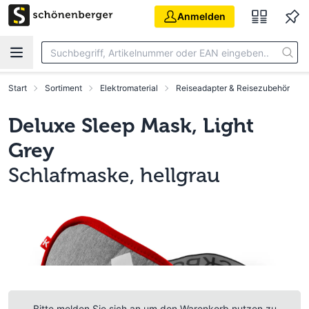
Zum Hauptinhalt springen
Anmelden
Start
Sortiment
Elektromaterial
Reiseadapter & Reisezubehör
Deluxe Sleep Mask, Light
Grey
Schlafmaske, hellgrau
Bitte melden Sie sich an um den Warenkorb nutzen zu