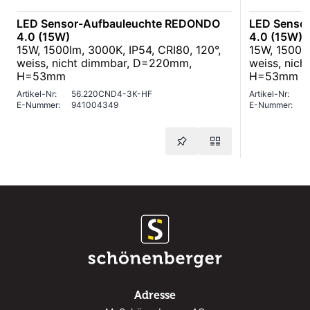
LED Sensor-Aufbauleuchte REDONDO
LED Senso
4.0 (15W)
4.0 (15W)
15W, 1500lm, 3000K, IP54, CRI80, 120°,
15W, 1500lm
weiss, nicht dimmbar, D=220mm,
weiss, nic
H=53mm
H=53mm
Artikel-Nr:
56.220CND4-3K-HF
Artikel-Nr:
5
E-Nummer:
941004349
E-Nummer:
9
Adresse