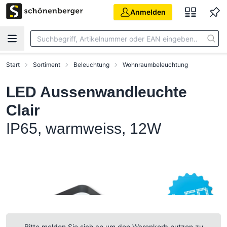
Zum Hauptinhalt springen
Anmelden
Start
Sortiment
Beleuchtung
Wohnraumbeleuchtung
LED Aussenwandleuchte
Clair
IP65, warmweiss, 12W
Bitte melden Sie sich an um den Warenkorb nutzen zu