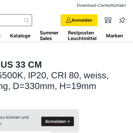
Download-Center
Kontakt
Anmelden
Summer
Restposten
n
Kataloge
Marken
Sales
Leuchtmittel
NUS 33 CM
500K, IP20, CRI 80, weiss,
u-Ring, D=330mm, H=19mm
 zu können und
Anmelden
n.