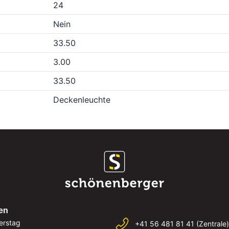
24
Nein
33.50
3.00
33.50
Deckenleuchte
en
erstag
+41 56 481 81 41 (Zentrale)