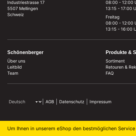
Industriestrasse 17
08:00 - 12:00 
5507 Mellingen
13:15 - 17:00 
Schweiz
Freitag
08:00 - 12:00 
13:15 - 16:00 
Schönenberger
Produkte & S
Über uns
Sortiment
Leitbild
Retouren & Re
Team
FAQ
AGB
Datenschutz
Impressum
Um Ihnen in unserem eShop den bestmöglichen Service 
© 2026 M. Schönenberger AG