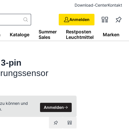
Download-Center
Kontakt
Anmelden
Summer
Restposten
n
Kataloge
Marken
Sales
Leuchtmittel
 3-pin
rungssensor
 zu können und
Anmelden
n.