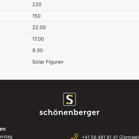
220
150
22.00
17.00
9.30
Solar Figuren
ten
erstag
+41 56 481 81 41 (Zentrale)