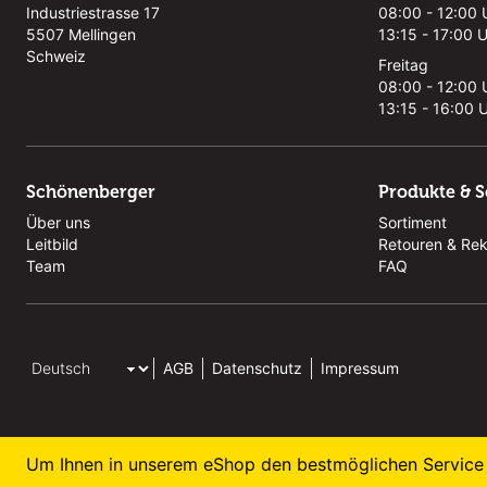
Industriestrasse 17
08:00 - 12:00 
5507 Mellingen
13:15 - 17:00 
Schweiz
Freitag
08:00 - 12:00 
13:15 - 16:00 
Schönenberger
Produkte & S
Über uns
Sortiment
Leitbild
Retouren & Re
Team
FAQ
AGB
Datenschutz
Impressum
Um Ihnen in unserem eShop den bestmöglichen Service 
© 2026 M. Schönenberger AG