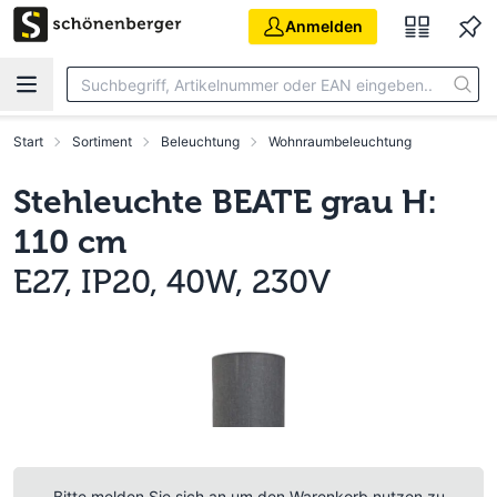
Zum Hauptinhalt springen
Anmelden
Start
Sortiment
Beleuchtung
Wohnraumbeleuchtung
Stehleuchte BEATE grau H:
110 cm
E27, IP20, 40W, 230V
Bitte melden Sie sich an um den Warenkorb nutzen zu