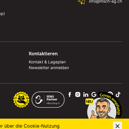
info@msch-ag.ch
pp)
Kontaktieren
Kontakt & Lageplan
Newsletter anmelden
hr über die
Cookie-Nutzung
powered by polynorm