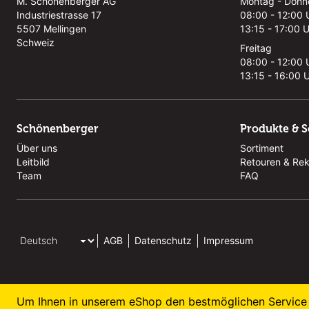
M. Schönenberger AG
Montag - Donn
Industriestrasse 17
08:00 - 12:00 
5507 Mellingen
13:15 - 17:00 
Schweiz
Freitag
08:00 - 12:00 
13:15 - 16:00 
Schönenberger
Produkte & S
Über uns
Sortiment
Leitbild
Retouren & Re
Team
FAQ
AGB
Datenschutz
Impressum
Um Ihnen in unserem eShop den bestmöglichen Service 
© 2026 M. Schönenberger AG