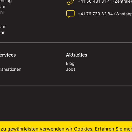
erstag
+41 56 481 81 41 (Zentrale)
Uhr
Uhr
+41 76 739 82 84 (WhatsA
Uhr
Uhr
ervices
Aktuelles
Blog
klamationen
Jobs
zu gewährleisten verwenden wir Cookies. Erfahren Sie me